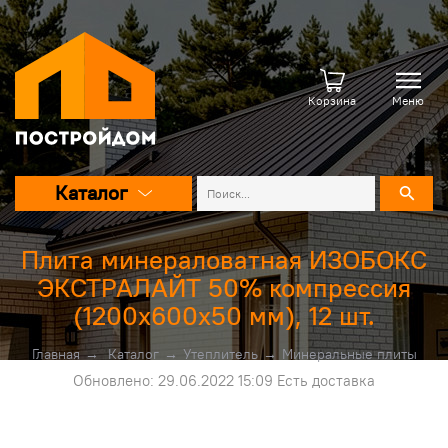
Корзина
Меню
Каталог
Плита минераловатная ИЗОБОКС
ЭКСТРАЛАЙТ 50% компрессия
(1200х600х50 мм), 12 шт.
Главная
→
Каталог
→
Утеплитель
→
Минеральные плиты
Обновлено: 29.06.2022 15:09 Есть доставка