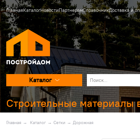
Главная
Каталог
Новости
Партнерам
Справочник
Доставка и оп
Каталог
Строительные материалы 
Главная
→
Каталог
→
Сетки
→
Дорожная