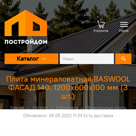
Корзина
Меню
Каталог
Плита минераловатная BASWOOL
ФАСАД 140. 1200х600х100 мм (3
шт.)
Главная
→
Каталог
→
Утеплитель
→
Минеральные плиты
Обновлено: 05.05.2022 11:34 Есть доставка