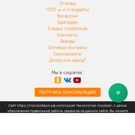
Отзывы
ГОСТ-ы и стандарты
Вакансии
Бригадам
Кладка газоблоков
Контакты
Заводы
Оптовые поставки
Сертификаты
Дилер или завод?
Мы в соцсетях:
ПОЛУЧИТЬ КОНСУЛЬТАЦИЮ
💬
Сайт https://постройдом.рф использует технологию «cookie», с целью
обеспечения правильной работы сервисов на данном сайте. Вы можете
отключить «cookie» в своем браузере или отказаться от использования сайта
Правовая информация, оферта
|
Вход