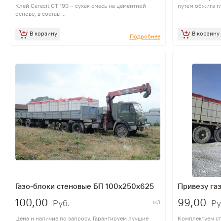
Клей Ceresit CT 190 – сухая смесь на цементной
путем обжига гл
основе, в состав ...
В корзину
В корзину
Подробнее
Газо-блоки стеновые БП 100x250x625
Привезу газ
100,00
99,00
Руб.
Ру
м3
Цена и наличие по запросу. Гарантируем лучшие
Комплектуем ст