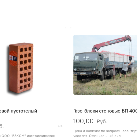
овой пустотелый
Газо-блоки стеновые БП 4
100,00
Руб.
б.
шт.
Цена и наличие по запросу. Гаранти
ч ООО "ВЗКСМ" изготавливается
условия. Официальный дил...