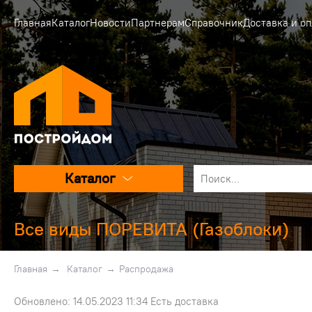
Главная
Каталог
Новости
Партнерам
Справочник
Доставка и оп
Каталог
Все виды ПОРЕВИТА (Газоблоки)
Главная
→
Каталог
→
Распродажа
Обновлено: 14.05.2023 11:34 Есть доставка