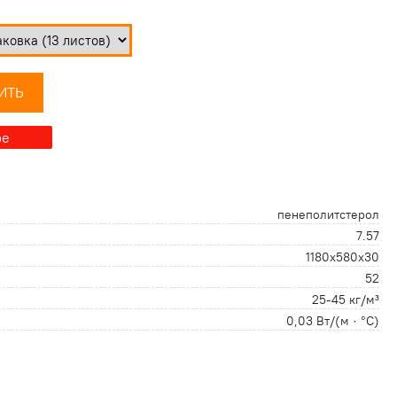
ИТЬ
ре
пенеполитстерол
7.57
1180х580х30
52
25-45 кг/м³
0,03 Вт/(м · °С)