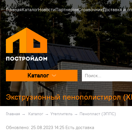
Главная
Каталог
Новости
Партнерам
Справочник
Доставка и оп
Каталог
Экструзионный пенополистирол (
Главная
→
Каталог
→
Утеплитель
→
Пенопласт (ЭППС)
Обновлено: 25.08.2023 14:25 Есть доставка