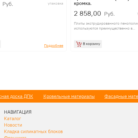
кромка.
Руб.
упаковка
2 858,00
Руб.
Плиты экструдированного пенополи
используются преимущественно в...
В корзину
Подробнее
ьные материалы
Фасадные материалы
Утеплител
НАВИГАЦИЯ
Каталог
Новости
Кладка силикатных блоков
Франшиза