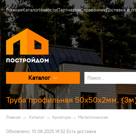
Главная
Каталог
Новости
Партнерам
Справочник
Доставка и оп
Каталог
Труба профильная 50x50x2мм. (3м
Главная
→
Каталог
→
Арматура
→
Металлическая
Обновлено: 13.08.2025 14:52 Есть доставка