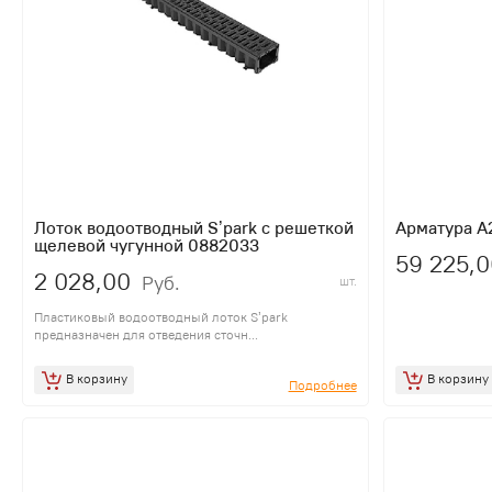
Лоток водоотводный S’park с решеткой
Арматура А2
щелевой чугунной 0882033
59 225,0
2 028,00
Руб.
шт.
Пластиковый водоотводный лоток S’park
предназначен для отведения сточн...
В корзину
В корзину
Подробнее