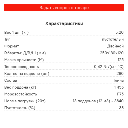
Задать вопрос о товаре
Характеристики
Вес 1 шт. (кг)
5,20
Тип
пустотелый
Формат
Двойной
Габариты: Д/В/Ш (мм)
250х130х120
Марка прочности (М)
125
Теплопроводность
0,42 Вт/(м · °С)
Кол-во на поддоне (шт)
280
Состав
Глина
Вес поддона (кг)
1 456
Морозостойкость
F75
Норма погрузки (20т)
13 поддонов (12 м3) - 3640
Пустотность (%)
33