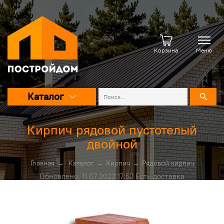
Корзина
Меню
Каталог
Кирпич рядовой пустотелый
двойной
Главная
→
Каталог
→
Кирпич
→
Рядовой кирпич
Обновлено: 11.07.2022 17:52 Есть доставка