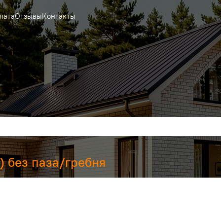
лата
Отзывы
Контакты
 без паза/гребня