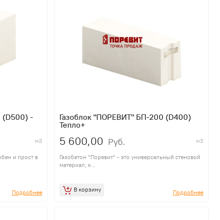
 (D500) -
Газоблок "ПОРЕВИТ" БП-200 (D400)
Тепло+
5 600,00
Руб.
м3
м3
бен и прост в
Газобетон "Поревит" - это универсальный стеновой
материал, к...
В корзину
Подробнее
Подробнее