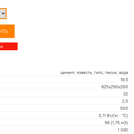
ИТЬ
ре
цемент, известь, гипс, песок, вода
19,5
625х250х200
32
2,5
500
0,11 Вт/(м · °С)
56 (1,75 м3)
1 092