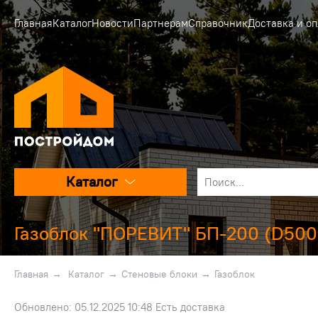
Главная
Каталог
Новости
Партнерам
Справочник
Доставка и оп
Каталог
Газоблок "ПОРЕВИТ" БП-200 (D500)
Главная
→
Каталог
→
Стеновые блоки
→
Газоблок
Обновлено: 05.12.2025 10:48 Есть доставка