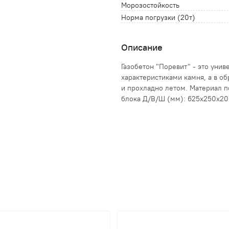
Морозостойкость
Норма погрузки (20т)
Описание
Газобетон "Поревит" - это уни
характеристиками камня, а в о
и прохладно летом. Материал п
блока Д/В/Ш (мм): 625х250х2