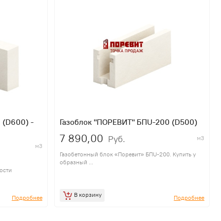
 (D600) -
Газоблок "ПОРЕВИТ" БПU-200 (D500)
7 890,00
Руб.
м3
м3
Газобетонный блок «Поревит» БПU-200. Купить у
-
образный ...
ости
В корзину
Подробнее
Подробнее