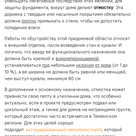
уменьшить негативные последствия этих явлений, для
защиты фундамента, вокруг дома делают
отмостку
. Эта
дорожка с твердым или насыпным покрытием обязательно
должна
плотно
примыкать к стене, чтобы не допустить
попадания влаги.
Работы по обустройству этой придомовой области относят
к внешней отделке,
после
возведения
стен
и
кровли
. И
логично, что ввиду её функционального назначения она
должна быть крепкой и
водонепроницаемой
,
устанавливаться
под
небольшим
уклоном
от дома
(от 1 до
10 %), а ее ширина не должна быть равной или меньшей,
чем выступ кровли, минимум 80 см.
В дополнение к основному назначению, отмостка может
привнести свою лепту в
утепление
дома, что особенно
актуально, если в проекте предусмотрен подвал или
цокольный этаж, а также для домов на «играющем» грунте,
который достаточно часто встречается в Тюменском
регионе. Для этих целей хорошо
подходит
экструдированный пенополистирол
, который